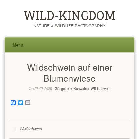
WILD-KINGDOM
NATURE & WILDLIFE PHOTOGRAPHY
Menu
Skip
Wildschwein auf einer
to
content
Blumenwiese
On 27-07-2020 -
Säugetiere
,
Schweine
,
Wildschwein
Facebook
Twitter
Email
Wildschwein