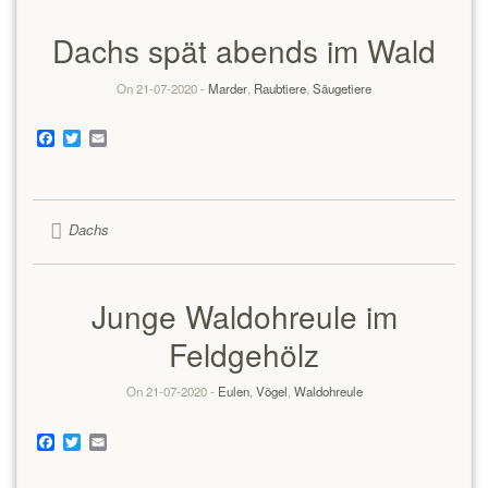
Dachs spät abends im Wald
On 21-07-2020 -
Marder
,
Raubtiere
,
Säugetiere
Facebook
Twitter
Email
Dachs
Junge Waldohreule im
Feldgehölz
On 21-07-2020 -
Eulen
,
Vögel
,
Waldohreule
Facebook
Twitter
Email