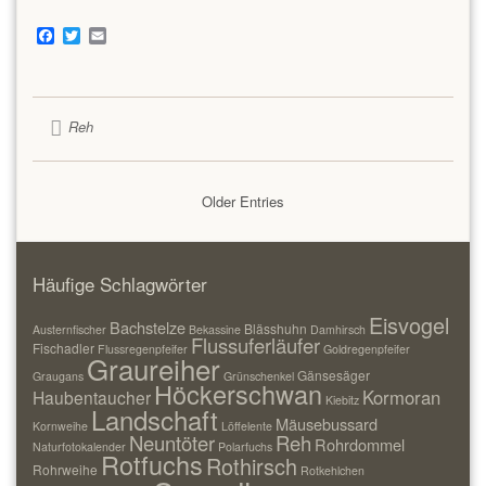
Facebook
Twitter
Email
Reh
Older Entries
Häufige Schlagwörter
Eisvogel
Bachstelze
Blässhuhn
Austernfischer
Bekassine
Damhirsch
Flussuferläufer
Fischadler
Flussregenpfeifer
Goldregenpfeifer
Graureiher
Gänsesäger
Graugans
Grünschenkel
Höckerschwan
Kormoran
Haubentaucher
Kiebitz
Landschaft
Mäusebussard
Kornweihe
Löffelente
Neuntöter
Reh
Rohrdommel
Naturfotokalender
Polarfuchs
Rotfuchs
Rothirsch
Rohrweihe
Rotkehlchen