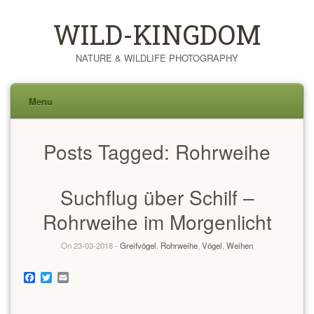
WILD-KINGDOM
NATURE & WILDLIFE PHOTOGRAPHY
Menu
Skip
Posts Tagged:
Rohrweihe
to
content
Suchflug über Schilf –
Rohrweihe im Morgenlicht
On 23-03-2018 -
Greifvögel
,
Rohrweihe
,
Vögel
,
Weihen
Facebook
Twitter
Email