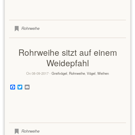
Rohrweihe
Rohrweihe sitzt auf einem
Weidepfahl
On 08-09-2017 -
Greifvögel
,
Rohrweihe
,
Vögel
,
Weihen
Facebook
Twitter
Email
Rohrweihe