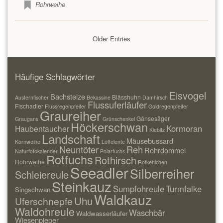
Rohrweihe
Older Entries
Häufige Schlagwörter
Eisvogel
Bachstelze
Blässhuhn
Austernfischer
Bekassine
Damhirsch
Flussuferläufer
Fischadler
Flussregenpfeifer
Goldregenpfeifer
Graureiher
Gänsesäger
Graugans
Grünschenkel
Höckerschwan
Kormoran
Haubentaucher
Kiebitz
Landschaft
Mäusebussard
Kornweihe
Löffelente
Neuntöter
Reh
Rohrdommel
Naturfotokalender
Polarfuchs
Rotfuchs
Rothirsch
Rohrweihe
Rotkehlchen
Seeadler
Silberreiher
Schleiereule
Steinkauz
Sumpfohreule
Turmfalke
Singschwan
Waldkauz
Uhu
Uferschnepfe
Waldohreule
Waschbär
Waldwasserläufer
Wiesenpieper