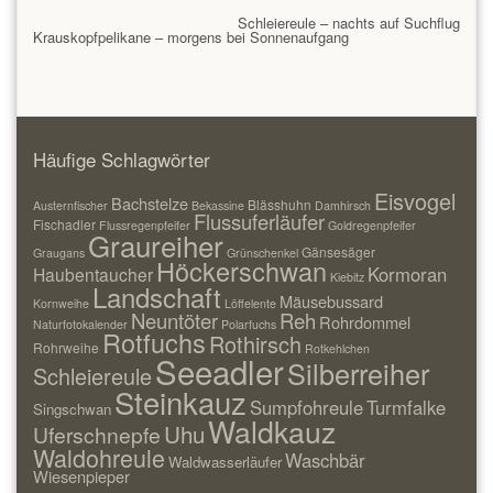
Schleiereule – nachts auf Suchflug
Krauskopfpelikane – morgens bei Sonnenaufgang
Häufige Schlagwörter
Eisvogel
Bachstelze
Blässhuhn
Austernfischer
Bekassine
Damhirsch
Flussuferläufer
Fischadler
Flussregenpfeifer
Goldregenpfeifer
Graureiher
Gänsesäger
Graugans
Grünschenkel
Höckerschwan
Kormoran
Haubentaucher
Kiebitz
Landschaft
Mäusebussard
Kornweihe
Löffelente
Neuntöter
Reh
Rohrdommel
Naturfotokalender
Polarfuchs
Rotfuchs
Rothirsch
Rohrweihe
Rotkehlchen
Seeadler
Silberreiher
Schleiereule
Steinkauz
Sumpfohreule
Turmfalke
Singschwan
Waldkauz
Uhu
Uferschnepfe
Waldohreule
Waschbär
Waldwasserläufer
Wiesenpieper