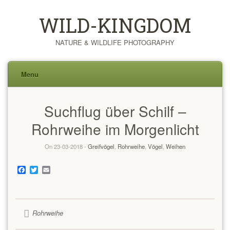
WILD-KINGDOM
NATURE & WILDLIFE PHOTOGRAPHY
Menu
Skip
Suchflug über Schilf –
to
content
Rohrweihe im Morgenlicht
On 23-03-2018 -
Greifvögel
,
Rohrweihe
,
Vögel
,
Weihen
Facebook
Twitter
Email
Rohrweihe