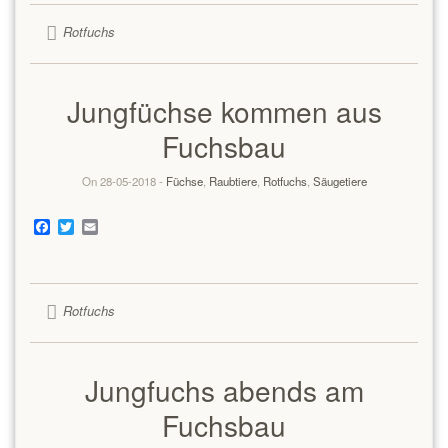
Rotfuchs
Jungfüchse kommen aus
Fuchsbau
On 28-05-2018 -
Füchse
,
Raubtiere
,
Rotfuchs
,
Säugetiere
Facebook
Twitter
Email
Rotfuchs
Jungfuchs abends am
Fuchsbau