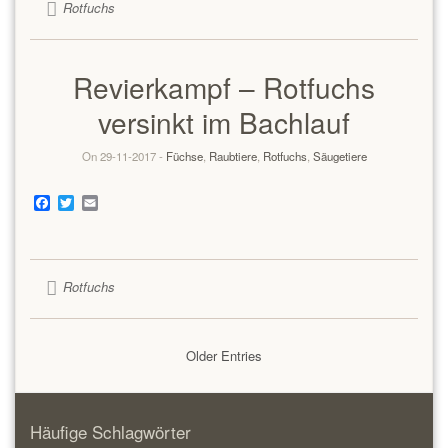
Rotfuchs
Revierkampf – Rotfuchs
versinkt im Bachlauf
On 29-11-2017 -
Füchse
,
Raubtiere
,
Rotfuchs
,
Säugetiere
Facebook
Twitter
Email
Rotfuchs
Older Entries
Häufige Schlagwörter