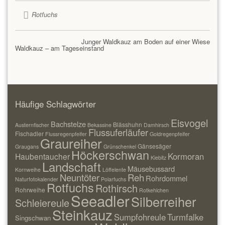
Rotfuchs
Junger Waldkauz am Boden auf einer Wiese
Waldkauz – am Tageseinstand
Häufige Schlagwörter
Eisvogel
Bachstelze
Blässhuhn
Austernfischer
Bekassine
Damhirsch
Flussuferläufer
Fischadler
Flussregenpfeifer
Goldregenpfeifer
Graureiher
Gänsesäger
Graugans
Grünschenkel
Höckerschwan
Kormoran
Haubentaucher
Kiebitz
Landschaft
Mäusebussard
Kornweihe
Löffelente
Neuntöter
Reh
Rohrdommel
Naturfotokalender
Polarfuchs
Rotfuchs
Rothirsch
Rohrweihe
Rotkehlchen
Seeadler
Silberreiher
Schleiereule
Steinkauz
Sumpfohreule
Turmfalke
Singschwan