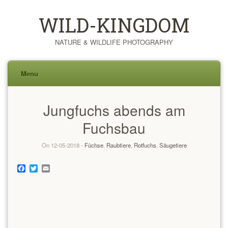
WILD-KINGDOM
NATURE & WILDLIFE PHOTOGRAPHY
Menu
Skip
Jungfuchs abends am
to
content
Fuchsbau
On 12-05-2018 -
Füchse
,
Raubtiere
,
Rotfuchs
,
Säugetiere
Facebook
Twitter
Email