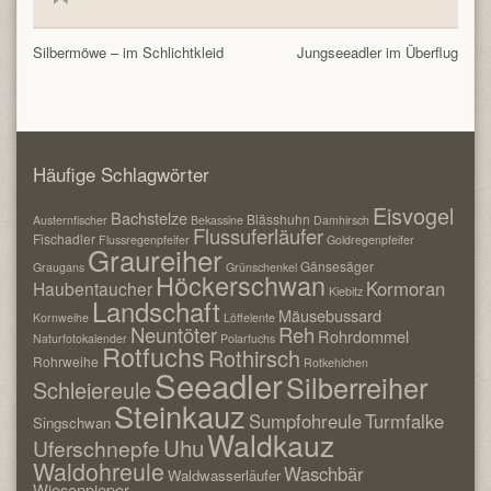
Silbermöwe – im Schlichtkleid
Jungseeadler im Überflug
Häufige Schlagwörter
Eisvogel
Bachstelze
Blässhuhn
Austernfischer
Bekassine
Damhirsch
Flussuferläufer
Fischadler
Flussregenpfeifer
Goldregenpfeifer
Graureiher
Gänsesäger
Graugans
Grünschenkel
Höckerschwan
Kormoran
Haubentaucher
Kiebitz
Landschaft
Mäusebussard
Kornweihe
Löffelente
Neuntöter
Reh
Rohrdommel
Naturfotokalender
Polarfuchs
Rotfuchs
Rothirsch
Rohrweihe
Rotkehlchen
Seeadler
Silberreiher
Schleiereule
Steinkauz
Sumpfohreule
Turmfalke
Singschwan
Waldkauz
Uhu
Uferschnepfe
Waldohreule
Waschbär
Waldwasserläufer
Wiesenpieper