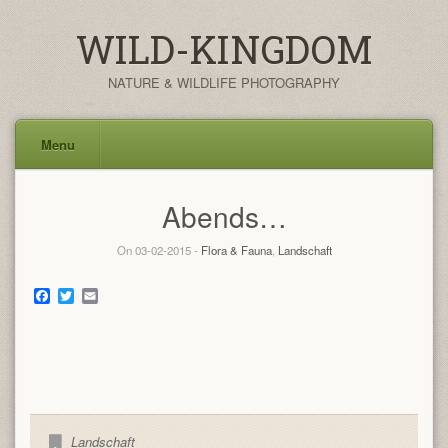
WILD-KINGDOM
NATURE & WILDLIFE PHOTOGRAPHY
Menu
Skip
Abends…
to
content
On 03-02-2015 -
Flora & Fauna
,
Landschaft
Facebook
Twitter
Email
Landschaft