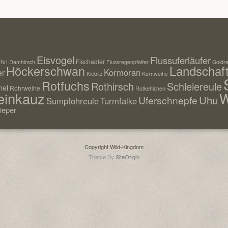
Eisvogel
Flussuferläufer
uhn
Fischadler
Damhirsch
Flussregenpfeifer
Goldre
Landschaf
Höckerschwan
Kormoran
er
Kiebitz
Kornweihe
Rotfuchs
Rothirsch
Schleiereule
el
Rohrweihe
Rotkehlchen
einkauz
W
Uhu
Uferschnepfe
Sumpfohreule
Turmfalke
ieper
Copyright Wild-Kingdom
Theme By
SiteOrigin