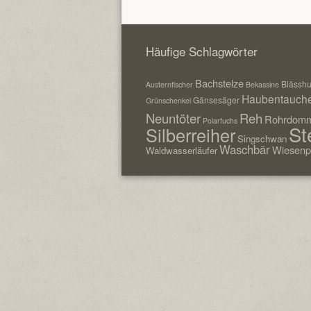
Häufige Schlagwörter
Bachstelze
Blässh
Austernfischer
Bekassine
Haubentauch
Gänsesäger
Grünschenkel
Neuntöter
Reh
Rohrdomm
Polarfuchs
St
Silberreiher
Singschwan
Waschbär
Wiesenp
Waldwasserläufer