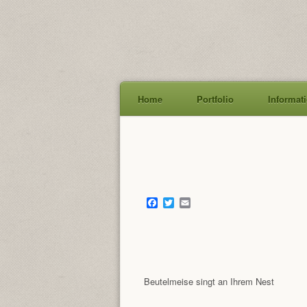
Home
Portfolio
Informat
Skip
to
content
Facebook
Twitter
Email
Beutelmeise singt an Ihrem Nest