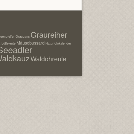
Graureiher
genpfeifer
Graugans
t
Mäusebussard
Löffelente
Naturfotokalender
Seeadler
aldkauz
Waldohreule