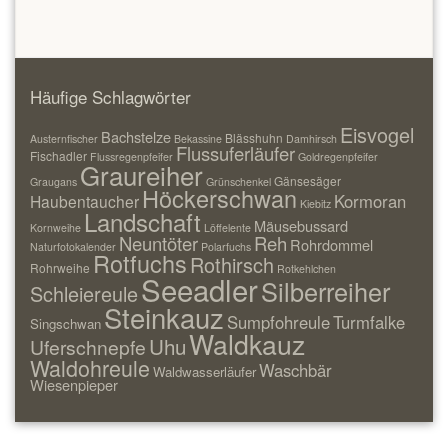
Häufige Schlagwörter
Eisvogel
Bachstelze
Blässhuhn
Austernfischer
Bekassine
Damhirsch
Flussuferläufer
Fischadler
Flussregenpfeifer
Goldregenpfeifer
Graureiher
Gänsesäger
Graugans
Grünschenkel
Höckerschwan
Kormoran
Haubentaucher
Kiebitz
Landschaft
Mäusebussard
Kornweihe
Löffelente
Neuntöter
Reh
Rohrdommel
Naturfotokalender
Polarfuchs
Rotfuchs
Rothirsch
Rohrweihe
Rotkehlchen
Seeadler
Silberreiher
Schleiereule
Steinkauz
Sumpfohreule
Turmfalke
Singschwan
Waldkauz
Uhu
Uferschnepfe
Waldohreule
Waschbär
Waldwasserläufer
Wiesenpieper