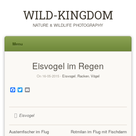
WILD-KINGDOM
NATURE & WILDLIFE PHOTOGRAPHY
Menu
Skip
Eisvogel im Regen
to
content
On 16-05-2015 -
Eisvogel
,
Racken
,
Vögel
Facebook
Twitter
Email
Eisvogel
Austernfischer im Flug
Rotmilan im Flug mit Fischdarm