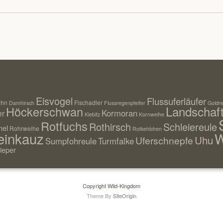
Eisvogel
Flussuferläufer
uhn
Fischadler
Damhirsch
Flussregenpfeifer
Goldre
Landschaf
Höckerschwan
Kormoran
er
Kiebitz
Kornweihe
Rotfuchs
Rothirsch
Schleiereule
el
Rohrweihe
Rotkehlchen
einkauz
W
Uhu
Uferschnepfe
Sumpfohreule
Turmfalke
ieper
Copyright Wild-Kingdom
Theme By
SiteOrigin