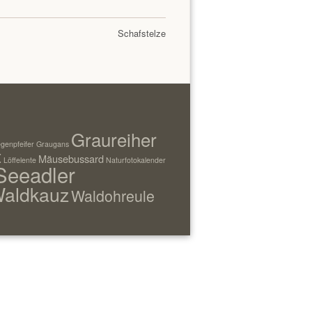
Schafstelze
Graureiher
genpfeifer
Graugans
t
Mäusebussard
Löffelente
Naturfotokalender
Seeadler
aldkauz
Waldohreule