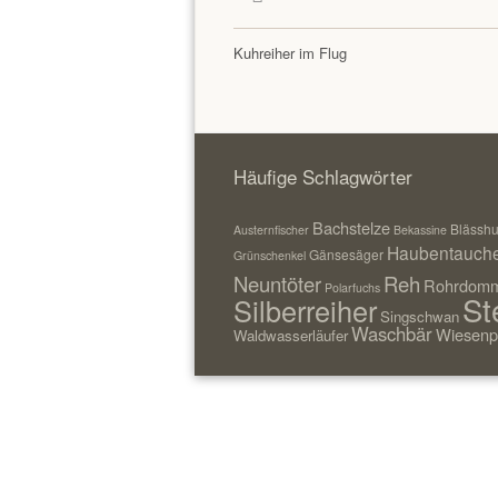
Kuhreiher im Flug
Häufige Schlagwörter
Bachstelze
Blässh
Austernfischer
Bekassine
Haubentauch
Gänsesäger
Grünschenkel
Neuntöter
Reh
Rohrdomm
Polarfuchs
St
Silberreiher
Singschwan
Waschbär
Wiesenp
Waldwasserläufer