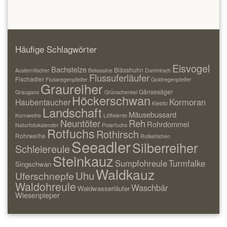
Häufige Schlagwörter
Eisvogel
Bachstelze
Blässhuhn
Austernfischer
Bekassine
Damhirsch
Flussuferläufer
Fischadler
Flussregenpfeifer
Goldregenpfeifer
Graureiher
Gänsesäger
Graugans
Grünschenkel
Höckerschwan
Kormoran
Haubentaucher
Kiebitz
Landschaft
Mäusebussard
Kornweihe
Löffelente
Neuntöter
Reh
Rohrdommel
Naturfotokalender
Polarfuchs
Rotfuchs
Rothirsch
Rohrweihe
Rotkehlchen
Seeadler
Silberreiher
Schleiereule
Steinkauz
Sumpfohreule
Turmfalke
Singschwan
Waldkauz
Uhu
Uferschnepfe
Waldohreule
Waschbär
Waldwasserläufer
Wiesenpieper