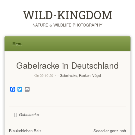
WILD-KINGDOM
NATURE & WILDLIFE PHOTOGRAPHY
Menu
Skip
Gabelracke in Deutschland
to
content
On 29-10-2014 -
Gabelracke
,
Racken
,
Vögel
Facebook
Twitter
Email
Gabelracke
Blaukehlchen Balz
Seeadler ganz nah