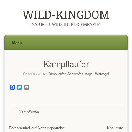
WILD-KINGDOM
NATURE & WILDLIFE PHOTOGRAPHY
Menu
Skip
Kampfläufer
to
content
On 09-06-2016 -
Kampfläufer
,
Schnepfen
,
Vögel
,
Watvögel
Facebook
Twitter
Email
Kampfläufer
Rotschenkel auf Nahrungssuche
Knäkente