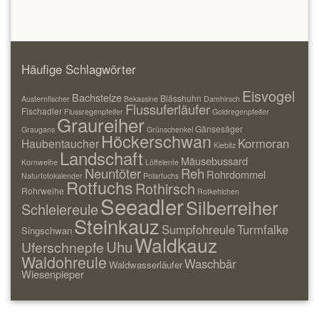
Häufige Schlagwörter
Eisvogel
Bachstelze
Blässhuhn
Austernfischer
Bekassine
Damhirsch
Flussuferläufer
Fischadler
Flussregenpfeifer
Goldregenpfeifer
Graureiher
Gänsesäger
Graugans
Grünschenkel
Höckerschwan
Kormoran
Haubentaucher
Kiebitz
Landschaft
Mäusebussard
Kornweihe
Löffelente
Neuntöter
Reh
Rohrdommel
Naturfotokalender
Polarfuchs
Rotfuchs
Rothirsch
Rohrweihe
Rotkehlchen
Seeadler
Silberreiher
Schleiereule
Steinkauz
Sumpfohreule
Turmfalke
Singschwan
Waldkauz
Uhu
Uferschnepfe
Waldohreule
Waschbär
Waldwasserläufer
Wiesenpieper