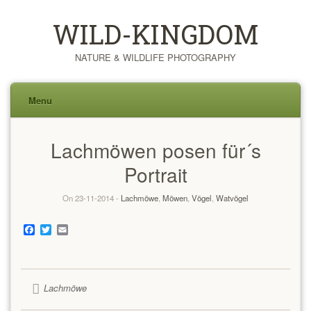
WILD-KINGDOM
NATURE & WILDLIFE PHOTOGRAPHY
Menu
Skip
Lachmöwen posen für´s
to
content
Portrait
On 23-11-2014 -
Lachmöwe
,
Möwen
,
Vögel
,
Watvögel
Facebook
Twitter
Email
Lachmöwe