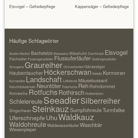
Eisvogel – Gefiederpflege
Kappensäger – Gefiederpflege
Häufige Schlagwörter
Eisvogel
Bachstelze
Blässhuhn
Austernfischer
Bekassine
Damhirsch
Flussuferläufer
Fischadler
Flussregenpfeifer
Goldregenpfeifer
Graureiher
Gänsesäger
Graugans
Grünschenkel
Höckerschwan
Kormoran
Haubentaucher
Kiebitz
Landschaft
Mäusebussard
Kornweihe
Löffelente
Neuntöter
Reh
Rohrdommel
Naturfotokalender
Polarfuchs
Rotfuchs
Rothirsch
Rohrweihe
Rotkehlchen
Seeadler
Silberreiher
Schleiereule
Steinkauz
Sumpfohreule
Turmfalke
Singschwan
Waldkauz
Uhu
Uferschnepfe
Waldohreule
Waschbär
Waldwasserläufer
Wiesenpieper