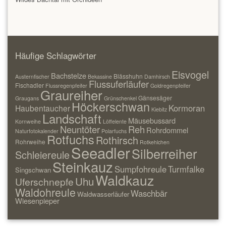
Häufige Schlagwörter
Eisvogel
Bachstelze
Blässhuhn
Austernfischer
Bekassine
Damhirsch
Flussuferläufer
Fischadler
Flussregenpfeifer
Goldregenpfeifer
Graureiher
Gänsesäger
Graugans
Grünschenkel
Höckerschwan
Kormoran
Haubentaucher
Kiebitz
Landschaft
Mäusebussard
Kornweihe
Löffelente
Neuntöter
Reh
Rohrdommel
Naturfotokalender
Polarfuchs
Rotfuchs
Rothirsch
Rohrweihe
Rotkehlchen
Seeadler
Silberreiher
Schleiereule
Steinkauz
Sumpfohreule
Turmfalke
Singschwan
Waldkauz
Uhu
Uferschnepfe
Waldohreule
Waschbär
Waldwasserläufer
Wiesenpieper