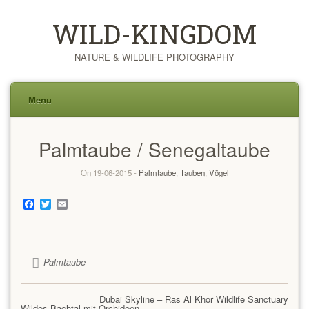
WILD-KINGDOM
NATURE & WILDLIFE PHOTOGRAPHY
Menu
Skip
Palmtaube / Senegaltaube
to
content
On 19-06-2015 -
Palmtaube
,
Tauben
,
Vögel
Facebook
Twitter
Email
Palmtaube
Dubai Skyline – Ras Al Khor Wildlife Sanctuary
Wildes Bachtal mit Orchideen