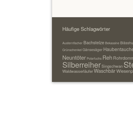
Häufige Schlagwörter
Bachstelze
Blässh
Austernfischer
Bekassine
Haubentauch
Gänsesäger
Grünschenkel
Neuntöter
Reh
Rohrdomm
Polarfuchs
St
Silberreiher
Singschwan
Waschbär
Wiesenp
Waldwasserläufer