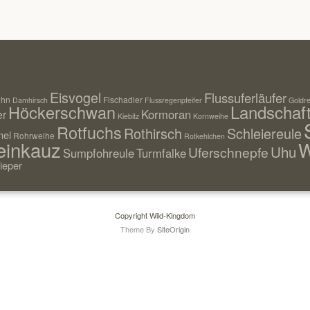
Eisvogel
Flussuferläufer
uhn
Fischadler
Damhirsch
Flussregenpfeifer
Goldre
Landschaf
Höckerschwan
Kormoran
er
Kiebitz
Kornweihe
Rotfuchs
Rothirsch
Schleiereule
el
Rohrweihe
Rotkehlchen
einkauz
W
Uhu
Uferschnepfe
Sumpfohreule
Turmfalke
ieper
Copyright Wild-Kingdom
Theme By
SiteOrigin