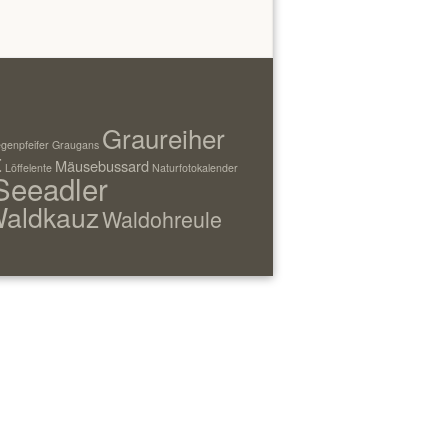
Graureiher
genpfeifer
Graugans
t
Mäusebussard
Löffelente
Naturfotokalender
Seeadler
aldkauz
Waldohreule