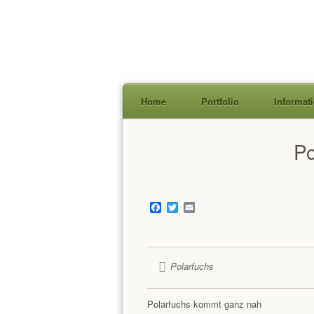
Home
Portfolio
Informat
Skip
Po
to
content
Facebook
Twitter
Email
Polarfuchs
Polarfuchs kommt ganz nah