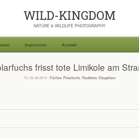
WILD-KINGDOM
NATURE & WILDLIFE PHOTOGRAPHY
ionen
Impressum
Kontakt
larfuchs frisst tote Limikole am Str
On 26-08-2016 -
Füchse
,
Polarfuchs
,
Raubtiere
,
Säugetiere