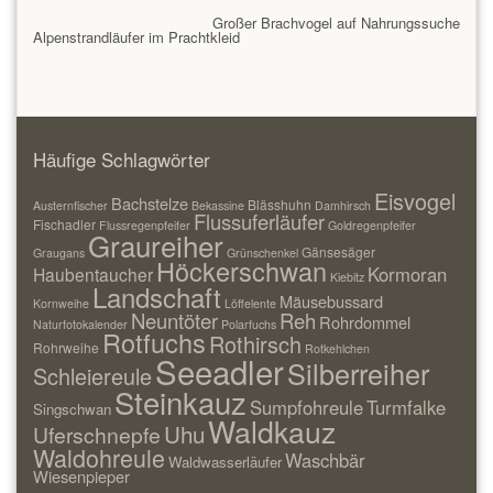
Großer Brachvogel auf Nahrungssuche
Alpenstrandläufer im Prachtkleid
Häufige Schlagwörter
Eisvogel
Bachstelze
Blässhuhn
Austernfischer
Bekassine
Damhirsch
Flussuferläufer
Fischadler
Flussregenpfeifer
Goldregenpfeifer
Graureiher
Gänsesäger
Graugans
Grünschenkel
Höckerschwan
Kormoran
Haubentaucher
Kiebitz
Landschaft
Mäusebussard
Kornweihe
Löffelente
Neuntöter
Reh
Rohrdommel
Naturfotokalender
Polarfuchs
Rotfuchs
Rothirsch
Rohrweihe
Rotkehlchen
Seeadler
Silberreiher
Schleiereule
Steinkauz
Sumpfohreule
Turmfalke
Singschwan
Waldkauz
Uhu
Uferschnepfe
Waldohreule
Waschbär
Waldwasserläufer
Wiesenpieper