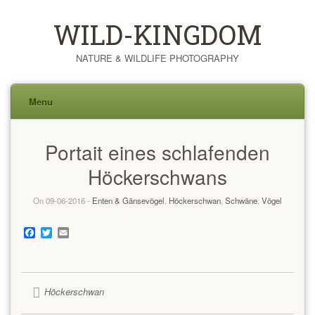
WILD-KINGDOM
NATURE & WILDLIFE PHOTOGRAPHY
Menu
Skip
Portait eines schlafenden
to
content
Höckerschwans
On 09-06-2016 -
Enten & Gänsevögel
,
Höckerschwan
,
Schwäne
,
Vögel
Facebook
Twitter
Email
Höckerschwan