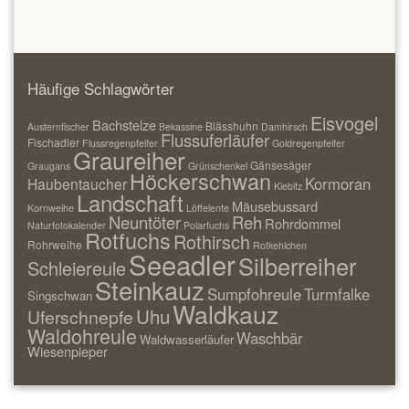
Häufige Schlagwörter
Eisvogel
Bachstelze
Blässhuhn
Austernfischer
Bekassine
Damhirsch
Flussuferläufer
Fischadler
Flussregenpfeifer
Goldregenpfeifer
Graureiher
Gänsesäger
Graugans
Grünschenkel
Höckerschwan
Kormoran
Haubentaucher
Kiebitz
Landschaft
Mäusebussard
Kornweihe
Löffelente
Neuntöter
Reh
Rohrdommel
Naturfotokalender
Polarfuchs
Rotfuchs
Rothirsch
Rohrweihe
Rotkehlchen
Seeadler
Silberreiher
Schleiereule
Steinkauz
Sumpfohreule
Turmfalke
Singschwan
Waldkauz
Uhu
Uferschnepfe
Waldohreule
Waschbär
Waldwasserläufer
Wiesenpieper