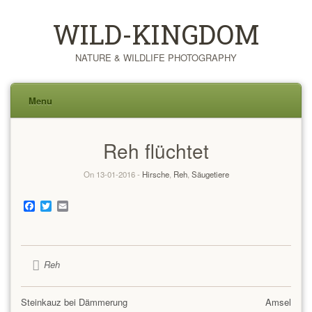
WILD-KINGDOM
NATURE & WILDLIFE PHOTOGRAPHY
Menu
Skip
Reh flüchtet
to
content
On 13-01-2016 -
Hirsche
,
Reh
,
Säugetiere
Facebook
Twitter
Email
Reh
Steinkauz bei Dämmerung
Amsel