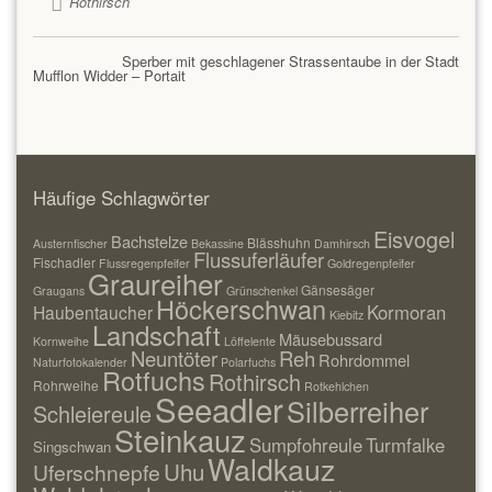
Rothirsch
Sperber mit geschlagener Strassentaube in der Stadt
Mufflon Widder – Portait
Häufige Schlagwörter
Eisvogel
Bachstelze
Blässhuhn
Austernfischer
Bekassine
Damhirsch
Flussuferläufer
Fischadler
Flussregenpfeifer
Goldregenpfeifer
Graureiher
Gänsesäger
Graugans
Grünschenkel
Höckerschwan
Kormoran
Haubentaucher
Kiebitz
Landschaft
Mäusebussard
Kornweihe
Löffelente
Neuntöter
Reh
Rohrdommel
Naturfotokalender
Polarfuchs
Rotfuchs
Rothirsch
Rohrweihe
Rotkehlchen
Seeadler
Silberreiher
Schleiereule
Steinkauz
Sumpfohreule
Turmfalke
Singschwan
Waldkauz
Uhu
Uferschnepfe