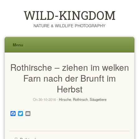
WILD-KINGDOM
NATURE & WILDLIFE PHOTOGRAPHY
Menu
Skip
Rothirsche – ziehen im welken
to
content
Farn nach der Brunft im
Herbst
On 30-10-2016 -
Hirsche
,
Rothirsch
,
Säugetiere
Facebook
Twitter
Email