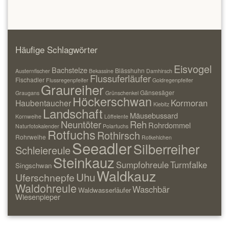
Häufige Schlagwörter
Eisvogel
Bachstelze
Blässhuhn
Austernfischer
Bekassine
Damhirsch
Flussuferläufer
Fischadler
Flussregenpfeifer
Goldregenpfeifer
Graureiher
Gänsesäger
Graugans
Grünschenkel
Höckerschwan
Kormoran
Haubentaucher
Kiebitz
Landschaft
Mäusebussard
Kornweihe
Löffelente
Neuntöter
Reh
Rohrdommel
Naturfotokalender
Polarfuchs
Rotfuchs
Rothirsch
Rohrweihe
Rotkehlchen
Seeadler
Silberreiher
Schleiereule
Steinkauz
Sumpfohreule
Turmfalke
Singschwan
Waldkauz
Uhu
Uferschnepfe
Waldohreule
Waschbär
Waldwasserläufer
Wiesenpieper