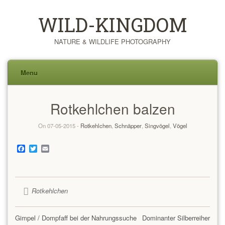
WILD-KINGDOM
NATURE & WILDLIFE PHOTOGRAPHY
Menu
Skip
Rotkehlchen balzen
to
content
On 07-05-2015 -
Rotkehlchen
,
Schnäpper
,
Singvögel
,
Vögel
Facebook
Twitter
Email
Rotkehlchen
Gimpel / Dompfaff bei der Nahrungssuche
Dominanter Silberreiher