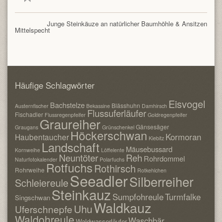
Junge Steinkäuze an natürlicher Baumhöhle & Ansitzen
Mittelspecht
Häufige Schlagwörter
Eisvogel
Bachstelze
Blässhuhn
Austernfischer
Bekassine
Damhirsch
Flussuferläufer
Fischadler
Flussregenpfeifer
Goldregenpfeifer
Graureiher
Gänsesäger
Graugans
Grünschenkel
Höckerschwan
Kormoran
Haubentaucher
Kiebitz
Landschaft
Mäusebussard
Kornweihe
Löffelente
Neuntöter
Reh
Rohrdommel
Naturfotokalender
Polarfuchs
Rotfuchs
Rothirsch
Rohrweihe
Rotkehlchen
Seeadler
Silberreiher
Schleiereule
Steinkauz
Sumpfohreule
Turmfalke
Singschwan
Waldkauz
Uhu
Uferschnepfe
Waldohreule
Waschbär
Waldwasserläufer