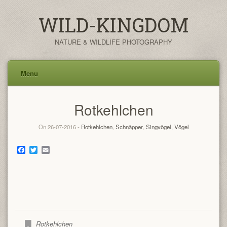
WILD-KINGDOM
NATURE & WILDLIFE PHOTOGRAPHY
Menu
Skip
Rotkehlchen
to
content
On 26-07-2016 -
Rotkehlchen
,
Schnäpper
,
Singvögel
,
Vögel
Facebook
Twitter
Email
Rotkehlchen