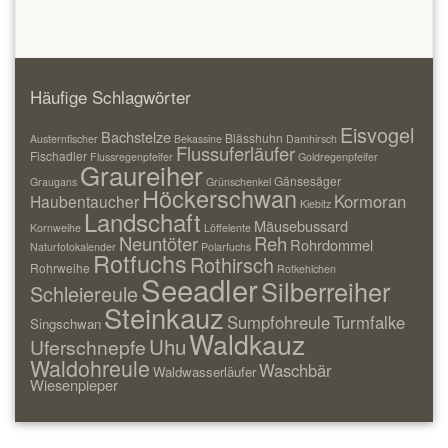
Häufige Schlagwörter
Eisvogel
Bachstelze
Blässhuhn
Austernfischer
Bekassine
Damhirsch
Flussuferläufer
Fischadler
Flussregenpfeifer
Goldregenpfeifer
Graureiher
Gänsesäger
Graugans
Grünschenkel
Höckerschwan
Kormoran
Haubentaucher
Kiebitz
Landschaft
Mäusebussard
Kornweihe
Löffelente
Neuntöter
Reh
Rohrdommel
Naturfotokalender
Polarfuchs
Rotfuchs
Rothirsch
Rohrweihe
Rotkehlchen
Seeadler
Silberreiher
Schleiereule
Steinkauz
Sumpfohreule
Turmfalke
Singschwan
Waldkauz
Uhu
Uferschnepfe
Waldohreule
Waschbär
Waldwasserläufer
Wiesenpieper