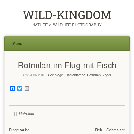
WILD-KINGDOM
NATURE & WILDLIFE PHOTOGRAPHY
Menu
Skip
Rotmilan im Flug mit Fisch
to
content
On 24-06-2016 -
Greifvögel
,
Habichtartige
,
Rotmilan
,
Vögel
Facebook
Twitter
Email
Rotmilan
Ringeltaube
Reh – Schmaltier