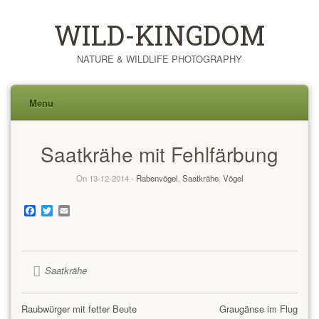
WILD-KINGDOM
NATURE & WILDLIFE PHOTOGRAPHY
Menu
Skip
Saatkrähe mit Fehlfärbung
to
content
On 13-12-2014 -
Rabenvögel
,
Saatkrähe
,
Vögel
Facebook
Twitter
Email
Saatkrähe
Raubwürger mit fetter Beute
Graugänse im Flug