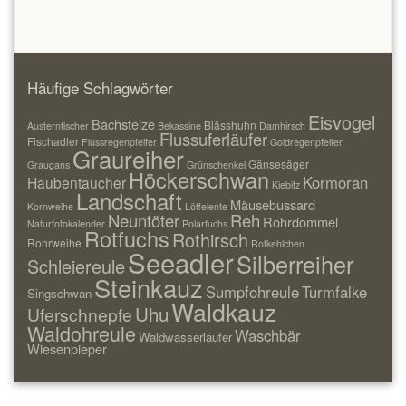
Häufige Schlagwörter
Eisvogel
Bachstelze
Blässhuhn
Austernfischer
Bekassine
Damhirsch
Flussuferläufer
Fischadler
Flussregenpfeifer
Goldregenpfeifer
Graureiher
Gänsesäger
Graugans
Grünschenkel
Höckerschwan
Kormoran
Haubentaucher
Kiebitz
Landschaft
Mäusebussard
Kornweihe
Löffelente
Neuntöter
Reh
Rohrdommel
Naturfotokalender
Polarfuchs
Rotfuchs
Rothirsch
Rohrweihe
Rotkehlchen
Seeadler
Silberreiher
Schleiereule
Steinkauz
Sumpfohreule
Turmfalke
Singschwan
Waldkauz
Uhu
Uferschnepfe
Waldohreule
Waschbär
Waldwasserläufer
Wiesenpieper