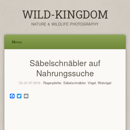
WILD-KINGDOM
NATURE & WILDLIFE PHOTOGRAPHY
Menu
Skip
Säbelschnäbler auf
to
content
Nahrungssuche
On 31-07-2015 -
Regenpfeifer
,
Säbelschnäbler
,
Vögel
,
Watvögel
Facebook
Twitter
Email