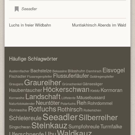
Seeadler
Luchs in freier Wildbahn
Muntiakhirsch Abends im Wald
Häufige Schlagwörter
Eisvogel
Bachstelze
Blässhuhn
Austernfischer
Bekassine
Damhirsch
Flussuferläufer
Fischadler
Flussregenpfeifer
Goldregenpfeifer
Graureiher
Gänsesäger
Graugans
Grünschenkel
Höckerschwan
Kormoran
Haubentaucher
Kiebitz
Landschaft
Mäusebussard
Kornweihe
Löffelente
Neuntöter
Reh
Rohrdommel
Naturfotokalender
Polarfuchs
Rotfuchs
Rothirsch
Rohrweihe
Rotkehlchen
Seeadler
Silberreiher
Schleiereule
Steinkauz
Sumpfohreule
Turmfalke
Singschwan
Waldkauz
Uhu
Uferschnepfe