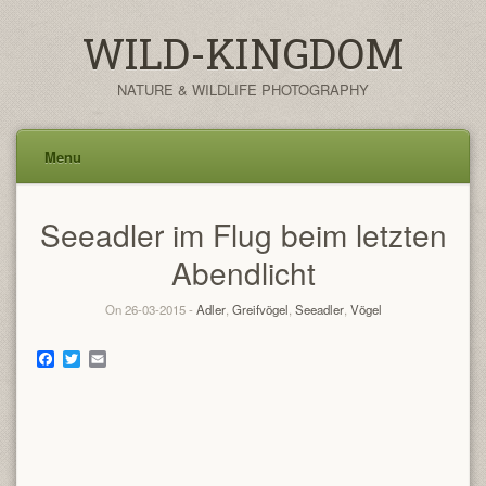
WILD-KINGDOM
NATURE & WILDLIFE PHOTOGRAPHY
Menu
Skip
Seeadler im Flug beim letzten
to
content
Abendlicht
On 26-03-2015 -
Adler
,
Greifvögel
,
Seeadler
,
Vögel
Facebook
Twitter
Email