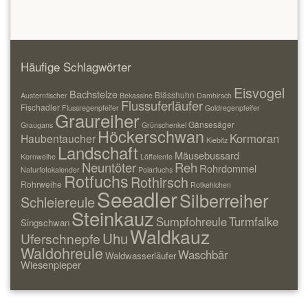
Häufige Schlagwörter
Eisvogel
Bachstelze
Blässhuhn
Austernfischer
Bekassine
Damhirsch
Flussuferläufer
Fischadler
Flussregenpfeifer
Goldregenpfeifer
Graureiher
Gänsesäger
Graugans
Grünschenkel
Höckerschwan
Kormoran
Haubentaucher
Kiebitz
Landschaft
Mäusebussard
Kornweihe
Löffelente
Neuntöter
Reh
Rohrdommel
Naturfotokalender
Polarfuchs
Rotfuchs
Rothirsch
Rohrweihe
Rotkehlchen
Seeadler
Silberreiher
Schleiereule
Steinkauz
Sumpfohreule
Turmfalke
Singschwan
Waldkauz
Uhu
Uferschnepfe
Waldohreule
Waschbär
Waldwasserläufer
Wiesenpieper