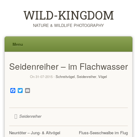
WILD-KINGDOM
NATURE & WILDLIFE PHOTOGRAPHY
Menu
Skip
Seidenreiher – im Flachwasser
to
content
On 31-07-2015 -
Schreitvögel
,
Seidenreiher
,
Vögel
Facebook
Twitter
Email
Seidenreiher
Neuntöter – Jung- & Altvögel
Fluss-Seeschwalbe im Flug