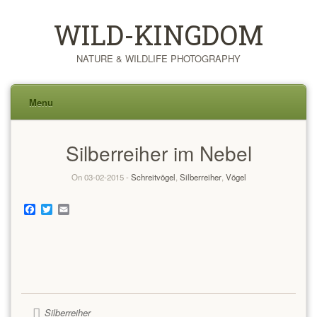
WILD-KINGDOM
NATURE & WILDLIFE PHOTOGRAPHY
Menu
Skip
Silberreiher im Nebel
to
content
On 03-02-2015 -
Schreitvögel
,
Silberreiher
,
Vögel
Facebook
Twitter
Email
Silberreiher