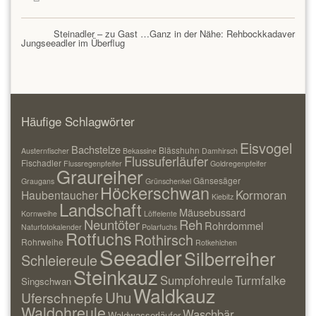
Steinadler – zu Gast …Ganz in der Nähe: Rehbockkadaver
Jungseeadler im Überflug
Häufige Schlagwörter
Eisvogel
Bachstelze
Blässhuhn
Austernfischer
Bekassine
Damhirsch
Flussuferläufer
Fischadler
Flussregenpfeifer
Goldregenpfeifer
Graureiher
Gänsesäger
Graugans
Grünschenkel
Höckerschwan
Kormoran
Haubentaucher
Kiebitz
Landschaft
Mäusebussard
Kornweihe
Löffelente
Neuntöter
Reh
Rohrdommel
Naturfotokalender
Polarfuchs
Rotfuchs
Rothirsch
Rohrweihe
Rotkehlchen
Seeadler
Silberreiher
Schleiereule
Steinkauz
Sumpfohreule
Turmfalke
Singschwan
Waldkauz
Uhu
Uferschnepfe
Waldohreule
Waschbär
Waldwasserläufer