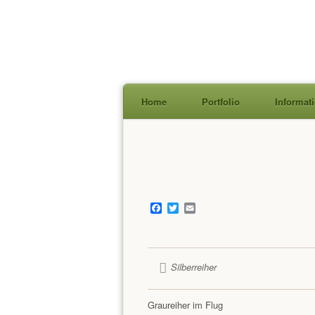
Home
Portfolio
Informat
Skip
to
content
Facebook
Twitter
Email
Silberreiher
Graureiher im Flug