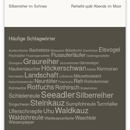
Silberreiher im Schnee
Rehwild spät Abends im Moor
Häufige Schlagwörter
Eisvogel
Bachstelze
Blässhuhn
Austernfischer
Bekassine
Damhirsch
Flussuferläufer
Fischadler
Flussregenpfeifer
Goldregenpfeifer
Graureiher
Gänsesäger
Graugans
Grünschenkel
Höckerschwan
Kormoran
Haubentaucher
Kiebitz
Landschaft
Mäusebussard
Kornweihe
Löffelente
Neuntöter
Reh
Rohrdommel
Naturfotokalender
Polarfuchs
Rotfuchs
Rothirsch
Rohrweihe
Rotkehlchen
Seeadler
Silberreiher
Schleiereule
Steinkauz
Sumpfohreule
Turmfalke
Singschwan
Waldkauz
Uhu
Uferschnepfe
Waldohreule
Waschbär
Waldwasserläufer
Wiesenpieper