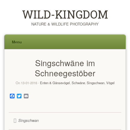
WILD-KINGDOM
NATURE & WILDLIFE PHOTOGRAPHY
Menu
Skip
Singschwäne im
to
content
Schneegestöber
On 13-01-2016 -
Enten & Gänsevögel
,
Schwäne
,
Singschwan
,
Vögel
Facebook
Twitter
Email
Singschwan