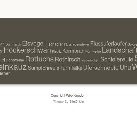
Eisvogel
Flussuferläufer
uhn
Fischadler
Damhirsch
Flussregenpfeifer
Goldre
Landschaf
Höckerschwan
Kormoran
er
Kiebitz
Kornweihe
Rotfuchs
Rothirsch
Schleiereule
el
Rohrweihe
Rotkehlchen
einkauz
W
Uhu
Uferschnepfe
Sumpfohreule
Turmfalke
ieper
Copyright Wild-Kingdom
Theme By
SiteOrigin