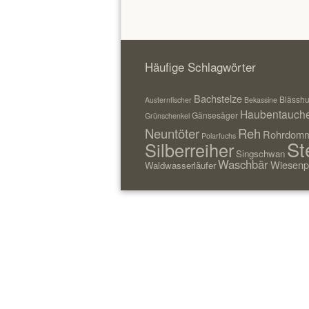
Häufige Schlagwörter
Bachstelze
Blässh
Austernfischer
Bekassine
Haubentauch
Gänsesäger
Grünschenkel
Neuntöter
Reh
Rohrdomm
Polarfuchs
St
Silberreiher
Singschwan
Waschbär
Wiesenp
Waldwasserläufer