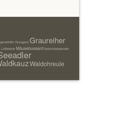
Graureiher
genpfeifer
Graugans
t
Mäusebussard
Löffelente
Naturfotokalender
Seeadler
aldkauz
Waldohreule