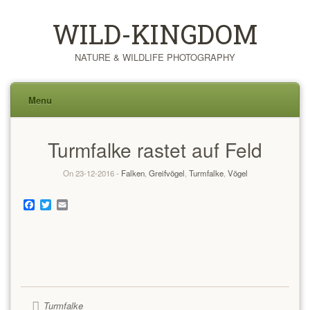
WILD-KINGDOM
NATURE & WILDLIFE PHOTOGRAPHY
Menu
Skip
Turmfalke rastet auf Feld
to
content
On 23-12-2016 -
Falken
,
Greifvögel
,
Turmfalke
,
Vögel
Facebook
Twitter
Email
Turmfalke