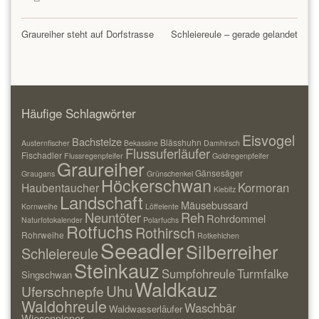
Graureiher steht auf Dorfstrasse
Schleiereule – gerade gelandet
Häufige Schlagwörter
Eisvogel
Bachstelze
Blässhuhn
Austernfischer
Bekassine
Damhirsch
Flussuferläufer
Fischadler
Flussregenpfeifer
Goldregenpfeifer
Graureiher
Gänsesäger
Graugans
Grünschenkel
Höckerschwan
Kormoran
Haubentaucher
Kiebitz
Landschaft
Mäusebussard
Kornweihe
Löffelente
Neuntöter
Reh
Rohrdommel
Naturfotokalender
Polarfuchs
Rotfuchs
Rothirsch
Rohrweihe
Rotkehlchen
Seeadler
Silberreiher
Schleiereule
Steinkauz
Sumpfohreule
Turmfalke
Singschwan
Waldkauz
Uhu
Uferschnepfe
Waldohreule
Waschbär
Waldwasserläufer
Wiesenpieper