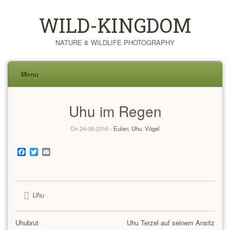
WILD-KINGDOM
NATURE & WILDLIFE PHOTOGRAPHY
Menu
Skip
Uhu im Regen
to
content
On 24-06-2016 -
Eulen
,
Uhu
,
Vögel
Facebook
Twitter
Email
Uhu
Uhubrut
Uhu Terzel auf seinem Ansitz