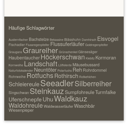
Häufige Schlagwörter
Eisvogel
Bachstelze
Blässhuhn
Austernfischer
Bekassine
Damhirsch
Flussuferläufer
Fischadler
Flussregenpfeifer
Goldregenpfeifer
Graureiher
Gänsesäger
Graugans
Grünschenkel
Höckerschwan
Kormoran
Haubentaucher
Kiebitz
Landschaft
Mäusebussard
Kornweihe
Löffelente
Neuntöter
Reh
Rohrdommel
Naturfotokalender
Polarfuchs
Rotfuchs
Rothirsch
Rohrweihe
Rotkehlchen
Seeadler
Silberreiher
Schleiereule
Steinkauz
Sumpfohreule
Turmfalke
Singschwan
Waldkauz
Uhu
Uferschnepfe
Waldohreule
Waschbär
Waldwasserläufer
Wiesenpieper