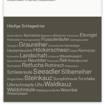
Häufige Schlagwörter
Eisvogel
Bachstelze
Blässhuhn
Austernfischer
Bekassine
Damhirsch
Flussuferläufer
Fischadler
Flussregenpfeifer
Goldregenpfeifer
Graureiher
Gänsesäger
Graugans
Grünschenkel
Höckerschwan
Kormoran
Haubentaucher
Kiebitz
Landschaft
Mäusebussard
Kornweihe
Löffelente
Neuntöter
Reh
Rohrdommel
Naturfotokalender
Polarfuchs
Rotfuchs
Rothirsch
Rohrweihe
Rotkehlchen
Seeadler
Silberreiher
Schleiereule
Steinkauz
Sumpfohreule
Turmfalke
Singschwan
Waldkauz
Uhu
Uferschnepfe
Waldohreule
Waschbär
Waldwasserläufer
Wiesenpieper