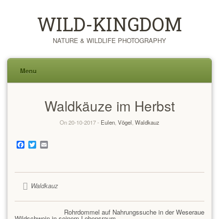
WILD-KINGDOM
NATURE & WILDLIFE PHOTOGRAPHY
Menu
Skip
Waldkäuze im Herbst
to
content
On 20-10-2017 -
Eulen
,
Vögel
,
Waldkauz
Facebook
Twitter
Email
Waldkauz
Rohrdommel auf Nahrungssuche in der Weseraue
Wildschwein in seinem Lebensraum