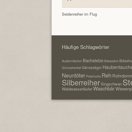
Seidenreiher im Flug
Häufige Schlagwörter
Bachstelze
Blässh
Austernfischer
Bekassine
Haubentauch
Gänsesäger
Grünschenkel
Neuntöter
Reh
Rohrdomm
Polarfuchs
St
Silberreiher
Singschwan
Waschbär
Wiesenp
Waldwasserläufer