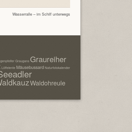
Wasserralle – im Schilf unterwegs
Graureiher
genpfeifer
Graugans
t
Mäusebussard
Löffelente
Naturfotokalender
Seeadler
aldkauz
Waldohreule