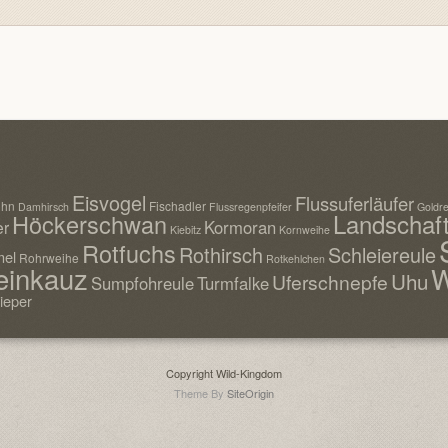
Eisvogel
Flussuferläufer
uhn
Fischadler
Damhirsch
Flussregenpfeifer
Goldre
Landschaf
Höckerschwan
Kormoran
er
Kiebitz
Kornweihe
Rotfuchs
Rothirsch
Schleiereule
el
Rohrweihe
Rotkehlchen
einkauz
W
Uhu
Uferschnepfe
Sumpfohreule
Turmfalke
ieper
Copyright Wild-Kingdom
Theme By
SiteOrigin