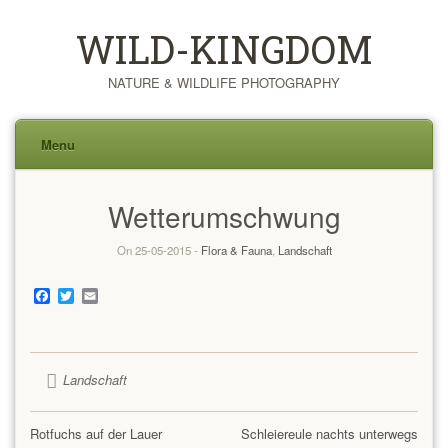
WILD-KINGDOM
NATURE & WILDLIFE PHOTOGRAPHY
Menu
Skip
Wetterumschwung
to
content
On 25-05-2015 -
Flora & Fauna
,
Landschaft
Facebook
Twitter
Email
Landschaft
Rotfuchs auf der Lauer
Schleiereule nachts unterwegs