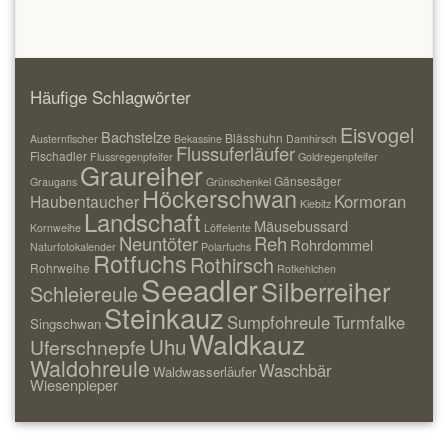
Häufige Schlagwörter
Eisvogel
Bachstelze
Blässhuhn
Austernfischer
Bekassine
Damhirsch
Flussuferläufer
Fischadler
Flussregenpfeifer
Goldregenpfeifer
Graureiher
Gänsesäger
Graugans
Grünschenkel
Höckerschwan
Kormoran
Haubentaucher
Kiebitz
Landschaft
Mäusebussard
Kornweihe
Löffelente
Neuntöter
Reh
Rohrdommel
Naturfotokalender
Polarfuchs
Rotfuchs
Rothirsch
Rohrweihe
Rotkehlchen
Seeadler
Silberreiher
Schleiereule
Steinkauz
Sumpfohreule
Turmfalke
Singschwan
Waldkauz
Uhu
Uferschnepfe
Waldohreule
Waschbär
Waldwasserläufer
Wiesenpieper