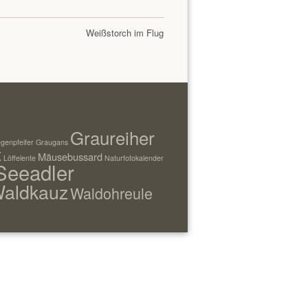
Weißstorch im Flug
Graureiher
genpfeifer
Graugans
t
Mäusebussard
Löffelente
Naturfotokalender
Seeadler
aldkauz
Waldohreule