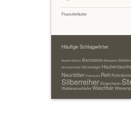
Flussuferläufer
Häufige Schlagwörter
Bachstelze
Blässh
Austernfischer
Bekassine
Haubentauch
Gänsesäger
Grünschenkel
Neuntöter
Reh
Rohrdomm
Polarfuchs
St
Silberreiher
Singschwan
Waschbär
Wiesenp
Waldwasserläufer