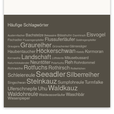
Häufige Schlagwörter
Eisvogel
Bachstelze
Blässhuhn
Austernfischer
Bekassine
Damhirsch
Flussuferläufer
Fischadler
Flussregenpfeifer
Goldregenpfeifer
Graureiher
Gänsesäger
Graugans
Grünschenkel
Höckerschwan
Kormoran
Haubentaucher
Kiebitz
Landschaft
Mäusebussard
Kornweihe
Löffelente
Neuntöter
Reh
Rohrdommel
Naturfotokalender
Polarfuchs
Rotfuchs
Rothirsch
Rohrweihe
Rotkehlchen
Seeadler
Silberreiher
Schleiereule
Steinkauz
Sumpfohreule
Turmfalke
Singschwan
Waldkauz
Uhu
Uferschnepfe
Waldohreule
Waschbär
Waldwasserläufer
Wiesenpieper