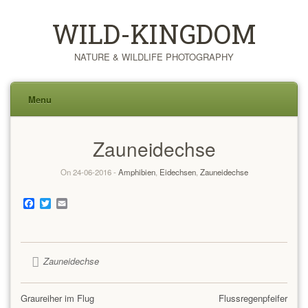
WILD-KINGDOM
NATURE & WILDLIFE PHOTOGRAPHY
Menu
Skip
Zauneidechse
to
content
On 24-06-2016 -
Amphibien
,
Eidechsen
,
Zauneidechse
Facebook
Twitter
Email
Zauneidechse
Graureiher im Flug
Flussregenpfeifer