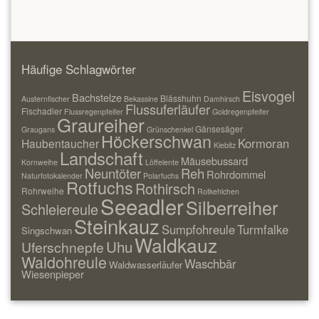
Häufige Schlagwörter
Eisvogel
Bachstelze
Blässhuhn
Austernfischer
Bekassine
Damhirsch
Flussuferläufer
Fischadler
Flussregenpfeifer
Goldregenpfeifer
Graureiher
Gänsesäger
Graugans
Grünschenkel
Höckerschwan
Kormoran
Haubentaucher
Kiebitz
Landschaft
Mäusebussard
Kornweihe
Löffelente
Neuntöter
Reh
Rohrdommel
Naturfotokalender
Polarfuchs
Rotfuchs
Rothirsch
Rohrweihe
Rotkehlchen
Seeadler
Silberreiher
Schleiereule
Steinkauz
Sumpfohreule
Turmfalke
Singschwan
Waldkauz
Uhu
Uferschnepfe
Waldohreule
Waschbär
Waldwasserläufer
Wiesenpieper