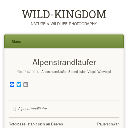
WILD-KINGDOM
NATURE & WILDLIFE PHOTOGRAPHY
Menu
Skip
Alpenstrandläufer
to
content
On 07-07-2016 -
Alpenstrandläufer
,
Strandläufer
,
Vögel
,
Watvögel
Facebook
Twitter
Email
Alpenstrandläufer
Rotdrossel stärkt sich an Beeren
Trauerschwan