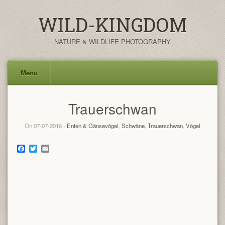
WILD-KINGDOM
NATURE & WILDLIFE PHOTOGRAPHY
Menu
Skip
Trauerschwan
to
content
On 07-07-2016 -
Enten & Gänsevögel
,
Schwäne
,
Trauerschwan
,
Vögel
Facebook
Twitter
Email