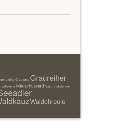
Graureiher
genpfeifer
Graugans
t
Mäusebussard
Löffelente
Naturfotokalender
Seeadler
aldkauz
Waldohreule