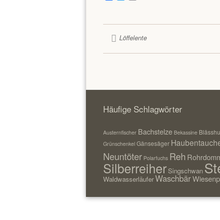
Löffelente
Häufige Schlagwörter
Bachstelze
Blässh
Austernfischer
Bekassine
Haubentauch
Gänsesäger
Grünschenkel
Neuntöter
Reh
Rohrdomm
Polarfuchs
St
Silberreiher
Singschwan
Waschbär
Wiesenp
Waldwasserläufer