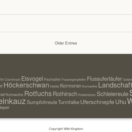
Older Entries
Eisvogel
Flussuferläufer
uhn
Fischadler
Damhirsch
Flussregenpfeifer
Goldre
Landschaf
Höckerschwan
Kormoran
er
Kiebitz
Kornweihe
Rotfuchs
Rothirsch
Schleiereule
el
Rohrweihe
Rotkehlchen
einkauz
W
Uhu
Uferschnepfe
Sumpfohreule
Turmfalke
ieper
Copyright Wild-Kingdom