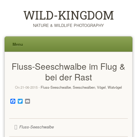
WILD-KINGDOM
NATURE & WILDLIFE PHOTOGRAPHY
Menu
Skip
Fluss-Seeschwalbe im Flug &
to
content
bei der Rast
On 21-06-2015 -
Fluss-Seeschwalbe
,
Seeschwalben
,
Vögel
,
Watvögel
Facebook
Twitter
Email
Fluss-Seeschwalbe