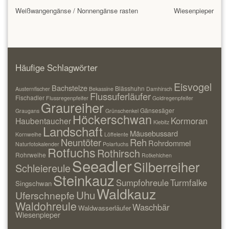
Weißwangengänse / Nonnengänse rasten
Wiesenpieper
Häufige Schlagwörter
Eisvogel
Bachstelze
Blässhuhn
Austernfischer
Bekassine
Damhirsch
Flussuferläufer
Fischadler
Flussregenpfeifer
Goldregenpfeifer
Graureiher
Gänsesäger
Graugans
Grünschenkel
Höckerschwan
Kormoran
Haubentaucher
Kiebitz
Landschaft
Mäusebussard
Kornweihe
Löffelente
Neuntöter
Reh
Rohrdommel
Naturfotokalender
Polarfuchs
Rotfuchs
Rothirsch
Rohrweihe
Rotkehlchen
Seeadler
Silberreiher
Schleiereule
Steinkauz
Sumpfohreule
Turmfalke
Singschwan
Waldkauz
Uhu
Uferschnepfe
Waldohreule
Waschbär
Waldwasserläufer
Wiesenpieper