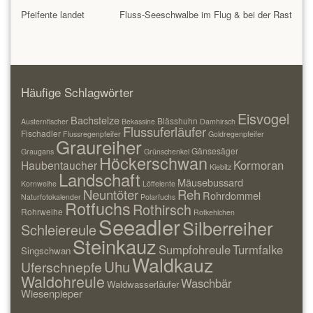
Pfeifente landet
Fluss-Seeschwalbe im Flug & bei der Rast
Häufige Schlagwörter
Eisvogel
Bachstelze
Blässhuhn
Austernfischer
Bekassine
Damhirsch
Flussuferläufer
Fischadler
Flussregenpfeifer
Goldregenpfeifer
Graureiher
Gänsesäger
Graugans
Grünschenkel
Höckerschwan
Kormoran
Haubentaucher
Kiebitz
Landschaft
Mäusebussard
Kornweihe
Löffelente
Neuntöter
Reh
Rohrdommel
Naturfotokalender
Polarfuchs
Rotfuchs
Rothirsch
Rohrweihe
Rotkehlchen
Seeadler
Silberreiher
Schleiereule
Steinkauz
Sumpfohreule
Turmfalke
Singschwan
Waldkauz
Uhu
Uferschnepfe
Waldohreule
Waschbär
Waldwasserläufer
Wiesenpieper