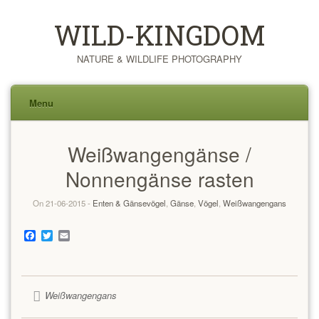
WILD-KINGDOM
NATURE & WILDLIFE PHOTOGRAPHY
Menu
Skip
Weißwangengänse /
to
content
Nonnengänse rasten
On 21-06-2015 -
Enten & Gänsevögel
,
Gänse
,
Vögel
,
Weißwangengans
Facebook
Twitter
Email
Weißwangengans