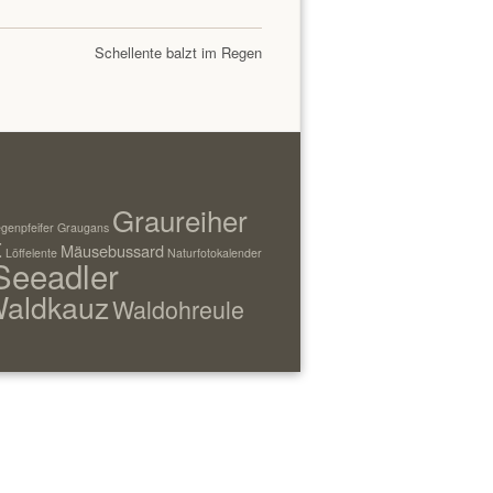
Schellente balzt im Regen
Graureiher
genpfeifer
Graugans
t
Mäusebussard
Löffelente
Naturfotokalender
Seeadler
aldkauz
Waldohreule