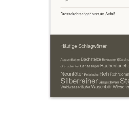
Drosselrohrsänger sitzt im Schilf
Häufige Schlagwörter
Bachstelze
Blässh
Austernfischer
Bekassine
Haubentauch
Gänsesäger
Grünschenkel
Neuntöter
Reh
Rohrdomm
Polarfuchs
St
Silberreiher
Singschwan
Waschbär
Wiesenp
Waldwasserläufer