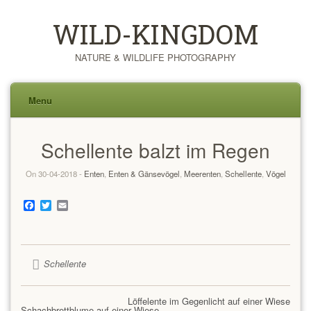
WILD-KINGDOM
NATURE & WILDLIFE PHOTOGRAPHY
Menu
Skip
Schellente balzt im Regen
to
content
On 30-04-2018 -
Enten
,
Enten & Gänsevögel
,
Meerenten
,
Schellente
,
Vögel
Facebook
Twitter
Email
Schellente
Löffelente im Gegenlicht auf einer Wiese
Schachbrettblume auf einer Wiese