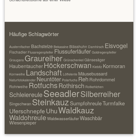
Häufige Schlagwörter
Eisvogel
Bachstelze
Blässhuhn
Austernfischer
Bekassine
Damhirsch
Flussuferläufer
Fischadler
Flussregenpfeifer
Goldregenpfeifer
Graureiher
Gänsesäger
Graugans
Grünschenkel
Höckerschwan
Kormoran
Haubentaucher
Kiebitz
Landschaft
Mäusebussard
Kornweihe
Löffelente
Neuntöter
Reh
Rohrdommel
Naturfotokalender
Polarfuchs
Rotfuchs
Rothirsch
Rohrweihe
Rotkehlchen
Seeadler
Silberreiher
Schleiereule
Steinkauz
Sumpfohreule
Turmfalke
Singschwan
Waldkauz
Uhu
Uferschnepfe
Waldohreule
Waschbär
Waldwasserläufer
Wiesenpieper