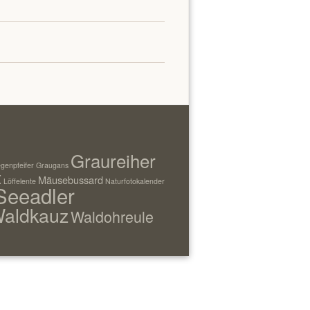
Graureiher
genpfeifer
Graugans
t
Mäusebussard
Löffelente
Naturfotokalender
Seeadler
aldkauz
Waldohreule