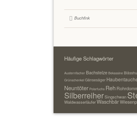
Buchfink
Häufige Schlagwörter
Bachstelze
Blässh
Austernfischer
Bekassine
Haubentauch
Gänsesäger
Grünschenkel
Neuntöter
Reh
Rohrdomm
Polarfuchs
St
Silberreiher
Singschwan
Waschbär
Wiesenp
Waldwasserläufer