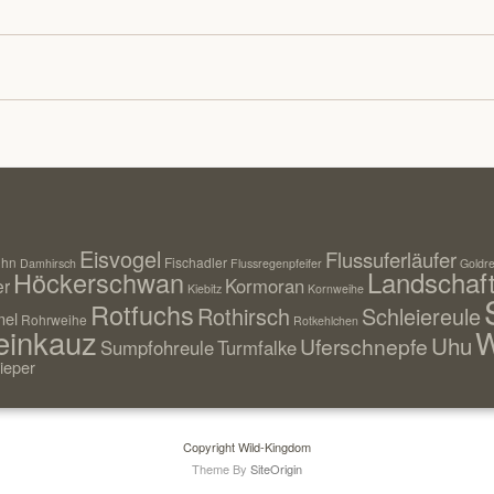
Eisvogel
Flussuferläufer
uhn
Fischadler
Damhirsch
Flussregenpfeifer
Goldre
Landschaf
Höckerschwan
Kormoran
er
Kiebitz
Kornweihe
Rotfuchs
Rothirsch
Schleiereule
el
Rohrweihe
Rotkehlchen
einkauz
W
Uhu
Uferschnepfe
Sumpfohreule
Turmfalke
ieper
Copyright Wild-Kingdom
Theme By
SiteOrigin