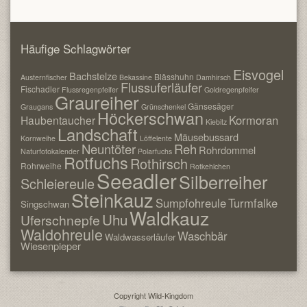
Häufige Schlagwörter
Eisvogel
Bachstelze
Blässhuhn
Austernfischer
Bekassine
Damhirsch
Flussuferläufer
Fischadler
Flussregenpfeifer
Goldregenpfeifer
Graureiher
Gänsesäger
Graugans
Grünschenkel
Höckerschwan
Kormoran
Haubentaucher
Kiebitz
Landschaft
Mäusebussard
Kornweihe
Löffelente
Neuntöter
Reh
Rohrdommel
Naturfotokalender
Polarfuchs
Rotfuchs
Rothirsch
Rohrweihe
Rotkehlchen
Seeadler
Silberreiher
Schleiereule
Steinkauz
Sumpfohreule
Turmfalke
Singschwan
Waldkauz
Uhu
Uferschnepfe
Waldohreule
Waschbär
Waldwasserläufer
Wiesenpieper
Copyright Wild-Kingdom