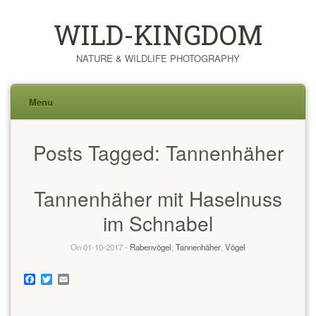
WILD-KINGDOM
NATURE & WILDLIFE PHOTOGRAPHY
Menu
Skip
Posts Tagged:
Tannenhäher
to
content
Tannenhäher mit Haselnuss
im Schnabel
On 01-10-2017 -
Rabenvögel
,
Tannenhäher
,
Vögel
Facebook
Twitter
Email