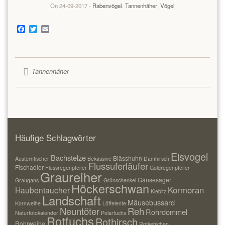
On 24-09-2017 -
Rabenvögel
,
Tannenhäher
,
Vögel
Facebook
Twitter
Email
Tannenhäher
Häufige Schlagwörter
Eisvogel
Bachstelze
Blässhuhn
Austernfischer
Bekassine
Damhirsch
Flussuferläufer
Fischadler
Flussregenpfeifer
Goldregenpfeifer
Graureiher
Gänsesäger
Graugans
Grünschenkel
Höckerschwan
Kormoran
Haubentaucher
Kiebitz
Landschaft
Mäusebussard
Kornweihe
Löffelente
Neuntöter
Reh
Rohrdommel
Naturfotokalender
Polarfuchs
Rotfuchs
Rothirsch
Rohrweihe
Rotkehlchen