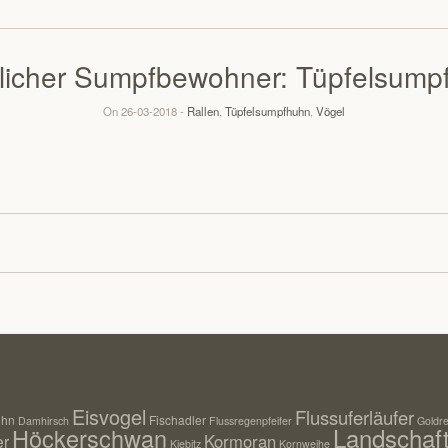
licher Sumpfbewohner: Tüpfelsump
On 26-03-2018 -
Rallen
,
Tüpfelsumpfhuhn
,
Vögel
Eisvogel
Flussuferläufer
uhn
Fischadler
Damhirsch
Flussregenpfeifer
Goldre
Landschaf
Höckerschwan
Kormoran
er
Kiebitz
Kornweihe