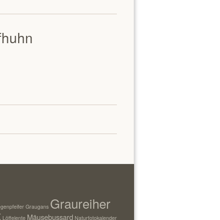
fhuhn
Graureiher
genpfeifer
Graugans
t
Mäusebussard
Löffelente
Naturfotokalender