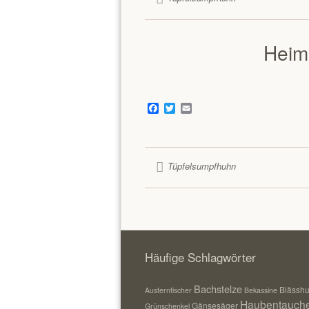
Heim
Facebook
Twitter
Email
Tüpfelsumpfhuhn
Häufige Schlagwörter
Bachstelze
Blässh
Austernfischer
Bekassine
Haubentauch
Gänsesäger
Grünschenkel